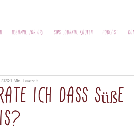
th
Hebamme vor Ort
SWS Journal kaufen
Podcast
Ko
i 2020
1 Min. Lesezeit
rate ich dass süße
is?