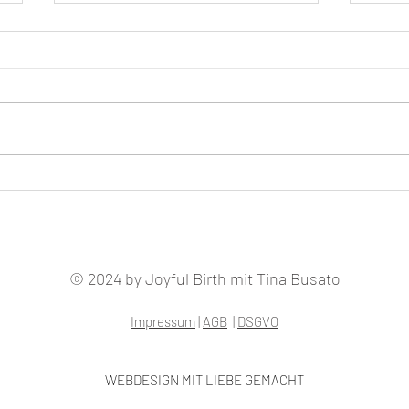
Blessingway- Zeremonie
Gefäh
© 2024 by Joyful Birth mit Tina Busato
Impressum
|
AGB
|
DSGVO
WEBDESIGN MIT LIEBE GEMACHT