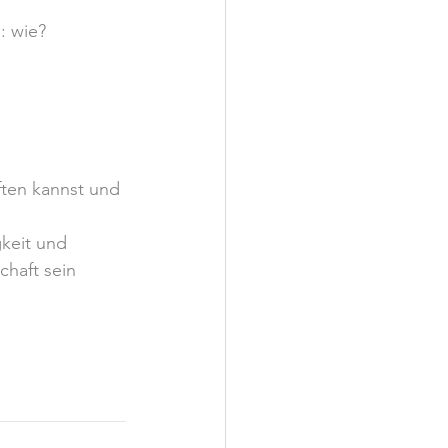
: wie?
ften kannst und 
eit und 
chaft sein 