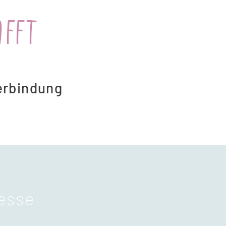
afft
Verbindung
resse