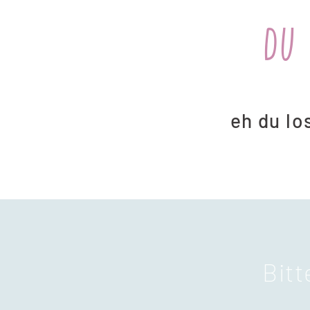
du
eh du lo
Bitt