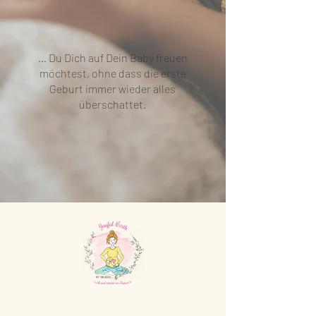
… Du Dich auf Dein Baby freuen
möchtest, ohne dass die erste
Geburt immer wieder alles
überschattet.